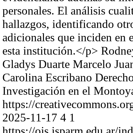
personales. El análisis cual
hallazgos, identificando otr
adicionales que inciden en 
esta institución.</p>
Rodney
Gladys Duarte
Marcelo Jua
Carolina Escribano
Derecho
Investigación en el Montoy
https://creativecommons.or
2025-11-17
4
1
https://ojs.isparm.edu.ar/i