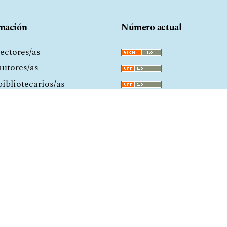
mación
Número actual
lectores/as
autores/as
bibliotecarios/as
.
oya.