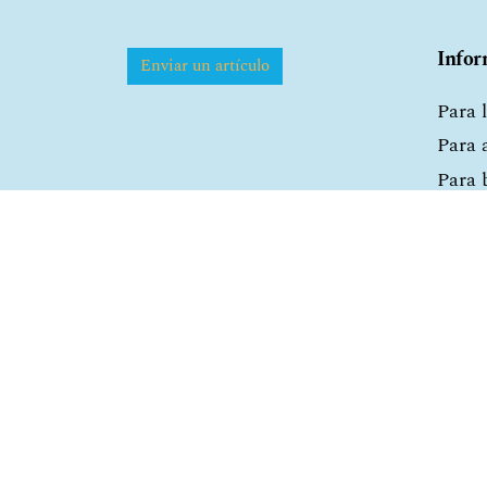
Infor
Enviar un artículo
Para 
Para 
Para 
DIM. Docencia e Investigación Montoya
Instituto Superior Antonio Ruiz de Mont